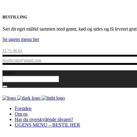
BESTILLING
Sæt dit eget måltid sammen med grønt, kød og sides og få leveret grat
Se ugens menu her
31 71 46 63
foodreyale@gmail.com
Search
Forsiden
Om os
Har du overskydende råvarer?
UGENS MENU – BESTIL HER