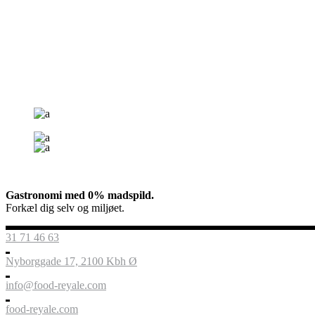
Gastronomi med 0% madspild.
Forkæl dig selv og miljøet.
31 71 46 63
Nyborggade 17, 2100 Kbh Ø
info@food-reyale.com
food-reyale.com