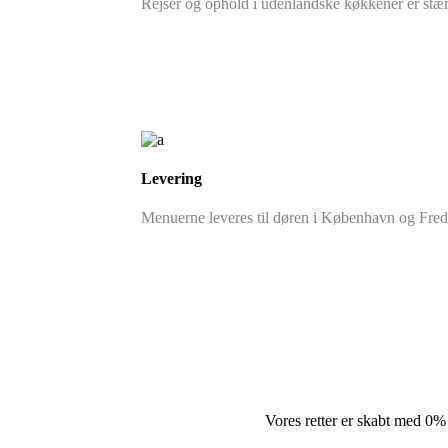
Rejser og ophold i udenlandske køkkener er stær
Levering
Menuerne leveres til døren i København og Frederi
Vores retter er skabt med 0%